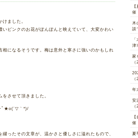
【
催 
かけました。
木
談
濃いピンクのお花がぽんぽんと映えていて、大変かわい
「
津
吉相になるそうです。梅は意外と寒さに強いのかもしれ
家
（2
2
（2
年
ムをさせて頂きました。
安
（2
★o(´▽｀*)/
【
催！
を綴ったその文章が、温かさと優しさに溢れたもので、
夏